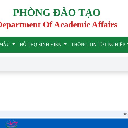
PHÒNG ĐÀO TẠO
Department Of Academic Affairs
U MẪU
HỖ TRỢ SINH VIÊN
THÔNG TIN TỐT NGHIỆP