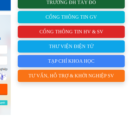
TRƯỜNG ĐH TÂY ĐÔ
CỔNG THÔNG TIN GV
CỔNG THÔNG TIN HV & SV
THƯ VIỆN ĐIỆN TỬ
TẠP CHÍ KHOA HỌC
TƯ VẤN, HỖ TRỢ & KHỞI NGHIỆP SV