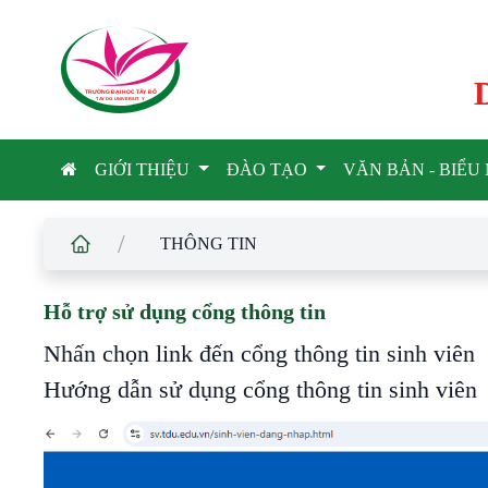
TRƯỜNG ĐẠI HỌC TÂ
Y
 ĐÔ
T
A
Y
 DO UNIVERSIT
Y
GIỚI THIỆU
ĐÀO TẠO
VĂN BẢN - BIỂ
/
THÔNG TIN
Hỗ trợ sử dụng cổng thông tin
Nhấn chọn link đến cổng thông tin sinh viên
Hướng dẫn sử dụng cổng thông tin sinh viên