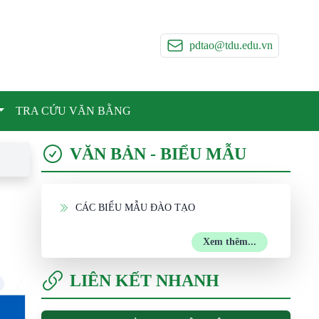
pdtao@tdu.edu.vn
TRA CỨU VĂN BẰNG
VĂN BẢN - BIỂU MẪU
CÁC BIỂU MẪU ĐÀO TẠO
Xem thêm...
LIÊN KẾT NHANH