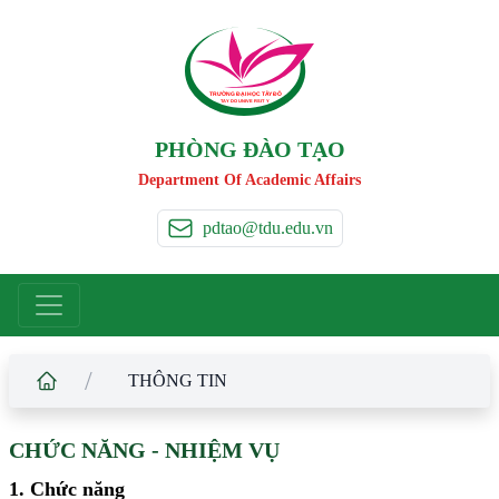
TRƯỜNG ĐẠI HỌC TÂ
Y
 ĐÔ
T
A
Y
 DO UNIVERSIT
Y
PHÒNG ĐÀO TẠO
Department Of Academic Affairs
pdtao@tdu.edu.vn
/
THÔNG TIN
CHỨC NĂNG - NHIỆM VỤ
1. Chức năng