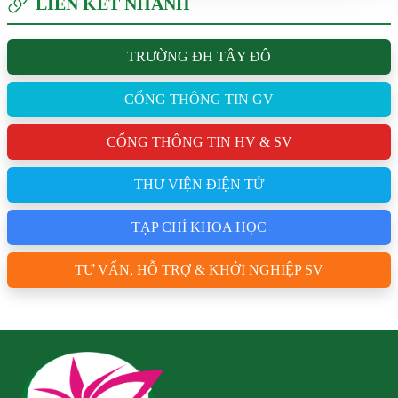
LIÊN KẾT NHANH
TRƯỜNG ĐH TÂY ĐÔ
CỔNG THÔNG TIN GV
CỔNG THÔNG TIN HV & SV
THƯ VIỆN ĐIỆN TỬ
TẠP CHÍ KHOA HỌC
TƯ VẤN, HỖ TRỢ & KHỞI NGHIỆP SV