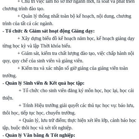
+ Chủ trì việc làm hồ sơ mở ngành mới, rà soát và phát triển
chương trình đào tạo.
+ Quản lý thống nhất toàn bộ kế hoạch, nội dung, chương
trình của tất cả các ngành.
- Tổ chức & Giám sát hoạt động Giảng dạy:
+ Xây dựng biểu đồ kế hoạch năm học, kế hoạch giảng dạy
từng học kỳ và lập Thời khóa biểu.
+ Giám sát, kiểm tra chất lượng đào tạo, việc chấp hành nội
quy, quy chế của sinh viên và giảng viên.
+ Kiểm tra và xác nhận số giờ giảng của giảng viên toàn
trường.
- Quản lý Sinh viên & Kết quả học tập:
+ Tổ chức cho sinh viên đăng ký môn học, học lại, học cải
thiện.
+ Trình Hiệu trưởng giải quyết các thủ tục học vụ: bảo lưu,
thôi học, tiếp tục học, chuyển trường.
+ Quản lý, lưu trữ điểm; thực hiện xét lên lớp, cảnh báo học
tập, buộc thôi học và xét tốt nghiệp.
- Quản lý Văn bằng & Tốt nghiệp: