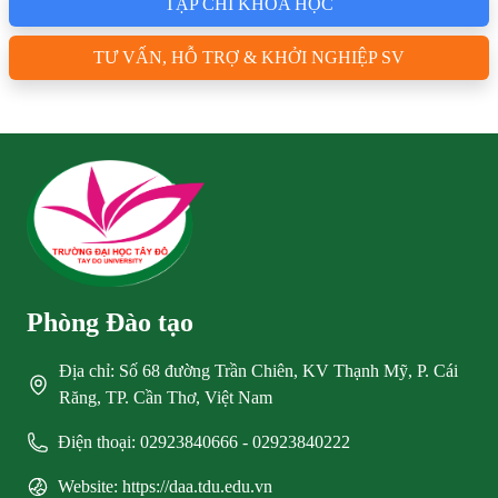
TẠP CHÍ KHOA HỌC
TƯ VẤN, HỖ TRỢ & KHỞI NGHIỆP SV
Phòng Đào tạo
Địa chỉ: Số 68 đường Trần Chiên, KV Thạnh Mỹ, P. Cái
Răng, TP. Cần Thơ, Việt Nam
Điện thoại: 02923840666 - 02923840222
Website: https://daa.tdu.edu.vn