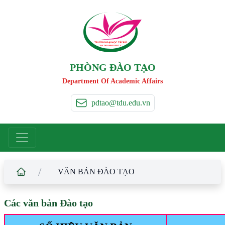
TRƯỜNG ĐẠI HỌC TÂ
Y
 ĐÔ
T
A
Y
 DO UNIVERSIT
Y
PHÒNG ĐÀO TẠO
Department Of Academic Affairs
pdtao@tdu.edu.vn
/
VĂN BẢN ĐÀO TẠO
Các văn bản Đào tạo