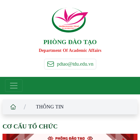
TRƯỜNG ĐẠI HỌC TÂ
Y
 ĐÔ
T
A
Y
 DO UNIVERSIT
Y
PHÒNG ĐÀO TẠO
Department Of Academic Affairs
pdtao@tdu.edu.vn
/
THÔNG TIN
CƠ CẤU TỔ CHỨC