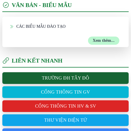
VĂN BẢN - BIỂU MẪU
CÁC BIỂU MẪU ĐÀO TẠO
Xem thêm...
LIÊN KẾT NHANH
TRƯỜNG ĐH TÂY ĐÔ
CỔNG THÔNG TIN GV
CỔNG THÔNG TIN HV & SV
THƯ VIỆN ĐIỆN TỬ