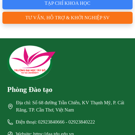
TẠP CHÍ KHOA HỌC
TƯ VẤN, HỖ TRỢ & KHỞI NGHIỆP SV
Phòng Đào tạo
Địa chỉ: Số 68 đường Trần Chiên, KV Thạnh Mỹ, P. Cái
Răng, TP. Cần Thơ, Việt Nam
Điện thoại: 02923840666 - 02923840222
Website: https://daa.tdu.edu.vn