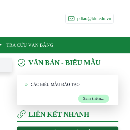
pdtao@tdu.edu.vn
TRA CỨU VĂN BẰNG
VĂN BẢN - BIỂU MẪU
CÁC BIỂU MẪU ĐÀO TẠO
Xem thêm...
LIÊN KẾT NHANH