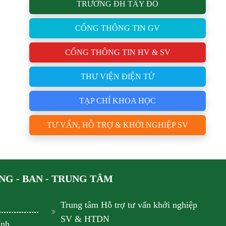
TRƯỜNG ĐH TÂY ĐÔ
CỔNG THÔNG TIN GV
CỔNG THÔNG TIN HV & SV
THƯ VIỆN ĐIỆN TỬ
TẠP CHÍ KHOA HỌC
TƯ VẤN, HỖ TRỢ & KHỞI NGHIỆP SV
G - BAN - TRUNG TÂM
Trung tâm Hỗ trợ tư vấn khởi nghiệp
SV & HTDN
ính