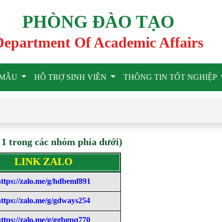
PHÒNG ĐÀO TẠO
Department Of Academic Affairs
U MẪU
HỖ TRỢ SINH VIÊN
THÔNG TIN TỐT NGHIỆP
 1 trong các nhóm phía dưới)
LINK ZALO
ttps://zalo.me/g/hdbemf891
ttps://zalo.me/g/gdways254
ttps://zalo.me/g/ggbgpq770