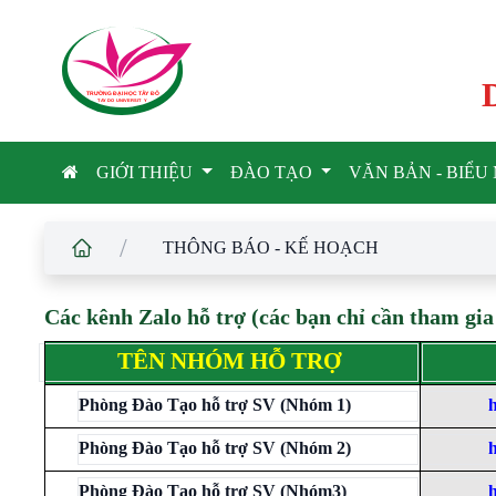
TRƯỜNG ĐẠI HỌC TÂ
Y
 ĐÔ
T
A
Y
 DO UNIVERSIT
Y
GIỚI THIỆU
ĐÀO TẠO
VĂN BẢN - BIỂ
/
THÔNG BÁO - KẾ HOẠCH
Các kênh Zalo hỗ trợ (các bạn chỉ cần tham gia
TÊN NHÓM HỖ TRỢ
Phòng Đào Tạo hỗ trợ SV (Nhóm 1)
h
Phòng Đào Tạo hỗ trợ SV (Nhóm 2)
h
Phòng Đào Tạo hỗ trợ SV (Nhóm3)
h