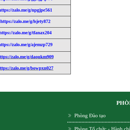
https://zalo.me/g/npgjpe561
https://zalo.me/g/lsjety872
https://zalo.me/g/tfanax204
https://zalo.me/g/ajemzp729
ttps://zalo.me/g/daoukm909
ttps://zalo.me/g/bowpxn027
PHÒN
Phòng Đào tạo
Phòng Tổ chức - Hành ch