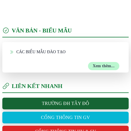
VĂN BẢN - BIỂU MẪU
CÁC BIỂU MẪU ĐÀO TẠO
Xem thêm...
LIÊN KẾT NHANH
TRƯỜNG ĐH TÂY ĐÔ
CỔNG THÔNG TIN GV