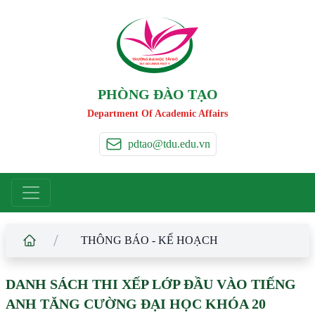
TRƯỜNG ĐẠI HỌC TÂ
Y
 ĐÔ
T
A
Y
 DO UNIVERSIT
Y
PHÒNG ĐÀO TẠO
Department Of Academic Affairs
pdtao@tdu.edu.vn
/
THÔNG BÁO - KẾ HOẠCH
DANH SÁCH THI XẾP LỚP ĐẦU VÀO TIẾNG
ANH TĂNG CƯỜNG ĐẠI HỌC KHÓA 20