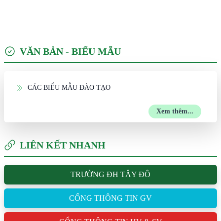
VĂN BẢN - BIỂU MẪU
CÁC BIỂU MẪU ĐÀO TẠO
Xem thêm...
LIÊN KẾT NHANH
TRƯỜNG ĐH TÂY ĐÔ
CỔNG THÔNG TIN GV