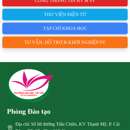
CỔNG THÔNG TIN HV & SV
THƯ VIỆN ĐIỆN TỬ
TẠP CHÍ KHOA HỌC
TƯ VẤN, HỖ TRỢ & KHỞI NGHIỆP SV
Phòng Đào tạo
Địa chỉ: Số 68 đường Trần Chiên, KV Thạnh Mỹ, P. Cái