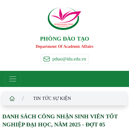
TRƯỜNG ĐẠI HỌC TÂ
Y
 ĐÔ
T
A
Y
 DO UNIVERSIT
Y
PHÒNG ĐÀO TẠO
Department Of Academic Affairs
pdtao@tdu.edu.vn
/
TIN TỨC SỰ KIỆN
DANH SÁCH CÔNG NHẬN SINH VIÊN TỐT
NGHIỆP ĐẠI HỌC, NĂM 2025 - ĐỢT 05