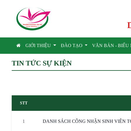
TRƯỜNG ĐẠI HỌC TÂ
Y
 ĐÔ
T
A
Y
 DO UNIVERSIT
Y
GIỚI THIỆU
ĐÀO TẠO
VĂN BẢN - BIỂ
TIN TỨC SỰ KIỆN
STT
1
DANH SÁCH CÔNG NHẬN SINH VIÊN TỐT