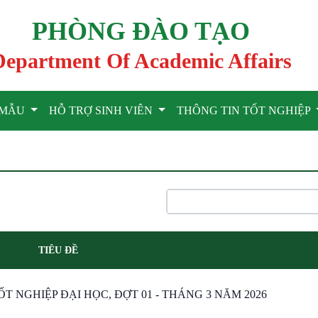
PHÒNG ĐÀO TẠO
Department Of Academic Affairs
U MẪU
HỖ TRỢ SINH VIÊN
THÔNG TIN TỐT NGHIỆP
TIÊU ĐỀ
 NGHIỆP ĐẠI HỌC, ĐỢT 01 - THÁNG 3 NĂM 2026