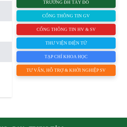
TRƯỜNG ĐH TÂY ĐÔ
CỔNG THÔNG TIN GV
CỔNG THÔNG TIN HV & SV
THƯ VIỆN ĐIỆN TỬ
TẠP CHÍ KHOA HỌC
TƯ VẤN, HỖ TRỢ & KHỞI NGHIỆP SV