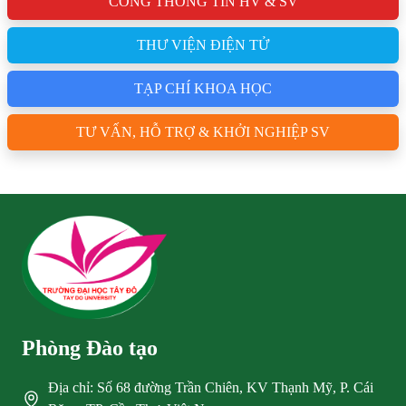
CỔNG THÔNG TIN HV & SV
THƯ VIỆN ĐIỆN TỬ
TẠP CHÍ KHOA HỌC
TƯ VẤN, HỖ TRỢ & KHỞI NGHIỆP SV
Phòng Đào tạo
Địa chỉ: Số 68 đường Trần Chiên, KV Thạnh Mỹ, P. Cái