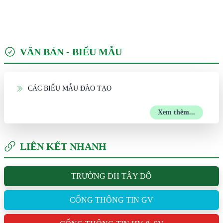
VĂN BẢN - BIỂU MẪU
CÁC BIỂU MẪU ĐÀO TẠO
Xem thêm...
LIÊN KẾT NHANH
TRƯỜNG ĐH TÂY ĐÔ
CỔNG THÔNG TIN GV