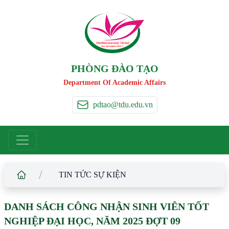
TRƯỜNG ĐẠI HỌC TÂ
Y
 ĐÔ
T
A
Y
 DO UNIVERSIT
Y
PHÒNG ĐÀO TẠO
Department Of Academic Affairs
pdtao@tdu.edu.vn
/
TIN TỨC SỰ KIỆN
DANH SÁCH CÔNG NHẬN SINH VIÊN TỐT
NGHIỆP ĐẠI HỌC, NĂM 2025 ĐỢT 09