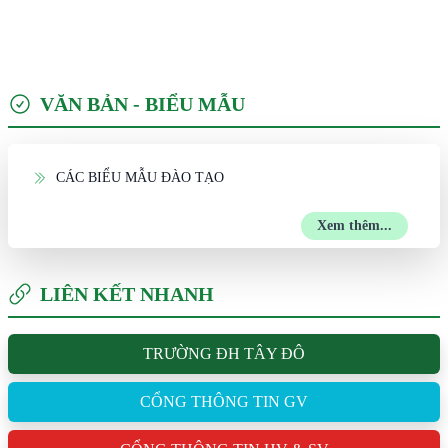
VĂN BẢN - BIỂU MẪU
CÁC BIỂU MẪU ĐÀO TẠO
Xem thêm...
LIÊN KẾT NHANH
TRƯỜNG ĐH TÂY ĐÔ
CỔNG THÔNG TIN GV