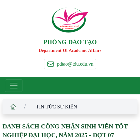
TRƯỜNG ĐẠI HỌC TÂ
Y
 ĐÔ
T
A
Y
 DO UNIVERSIT
Y
PHÒNG ĐÀO TẠO
Department Of Academic Affairs
pdtao@tdu.edu.vn
/
TIN TỨC SỰ KIỆN
DANH SÁCH CÔNG NHẬN SINH VIÊN TỐT
NGHIỆP ĐẠI HỌC, NĂM 2025 - ĐỢT 07