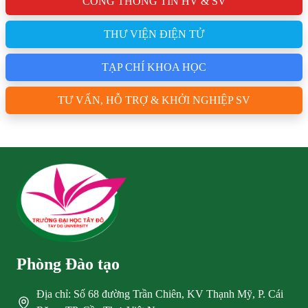
CỔNG THÔNG TIN HV & SV
THƯ VIỆN ĐIỆN TỬ
TẠP CHÍ KHOA HỌC
TƯ VẤN, HỖ TRỢ & KHỞI NGHIỆP SV
Phòng Đào tạo
Địa chỉ: Số 68 đường Trần Chiên, KV Thạnh Mỹ, P. Cái