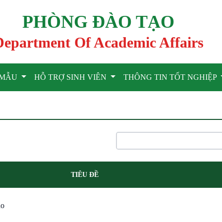
PHÒNG ĐÀO TẠO
Department Of Academic Affairs
U MẪU
HỖ TRỢ SINH VIÊN
THÔNG TIN TỐT NGHIỆP
TIÊU ĐỀ
ạo