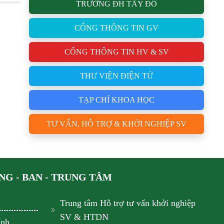
TRƯỜNG ĐH TÂY ĐÔ
CỔNG THÔNG TIN GV
CỔNG THÔNG TIN HV & SV
THƯ VIỆN ĐIỆN TỬ
TẠP CHÍ KHOA HỌC
TƯ VẤN, HỖ TRỢ & KHỞI NGHIỆP SV
G - BAN - TRUNG TÂM
Trung tâm Hỗ trợ tư vấn khởi nghiệp
SV & HTDN
ính