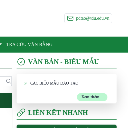
pdtao@tdu.edu.vn
TRA CỨU VĂN BẰNG
VĂN BẢN - BIỂU MẪU
CÁC BIỂU MẪU ĐÀO TẠO
Xem thêm...
LIÊN KẾT NHANH