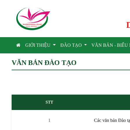
TRƯỜNG ĐẠI HỌC TÂ
Y
 ĐÔ
T
A
Y
 DO UNIVERSIT
Y
GIỚI THIỆU
ĐÀO TẠO
VĂN BẢN - BIỂ
VĂN BẢN ĐÀO TẠO
STT
1
Các văn bản Đào t