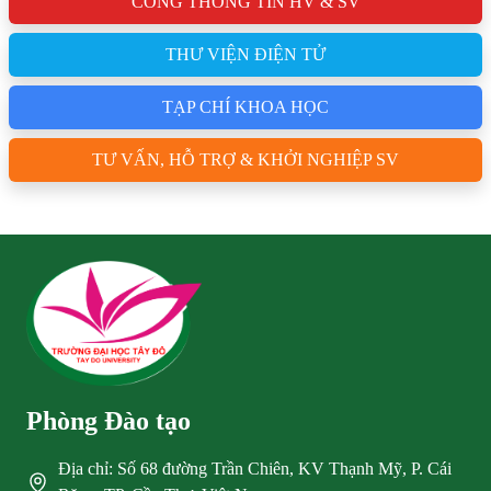
CỔNG THÔNG TIN HV & SV
THƯ VIỆN ĐIỆN TỬ
TẠP CHÍ KHOA HỌC
TƯ VẤN, HỖ TRỢ & KHỞI NGHIỆP SV
Phòng Đào tạo
Địa chỉ: Số 68 đường Trần Chiên, KV Thạnh Mỹ, P. Cái