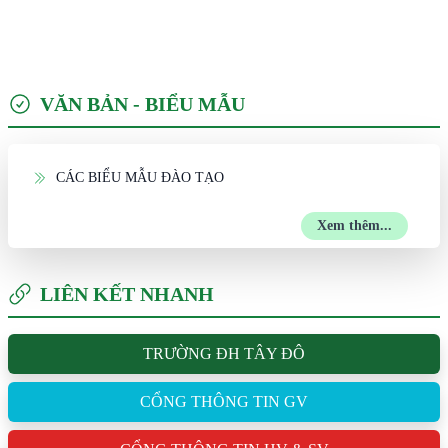
VĂN BẢN - BIỂU MẪU
CÁC BIỂU MẪU ĐÀO TẠO
Xem thêm...
LIÊN KẾT NHANH
TRƯỜNG ĐH TÂY ĐÔ
CỔNG THÔNG TIN GV