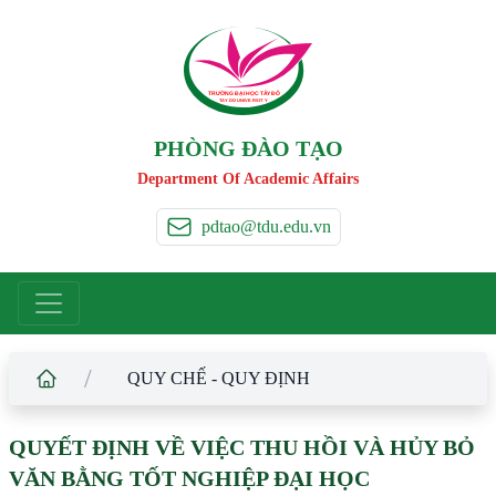
TRƯỜNG ĐẠI HỌC TÂ
Y
 ĐÔ
T
A
Y
 DO UNIVERSIT
Y
PHÒNG ĐÀO TẠO
Department Of Academic Affairs
pdtao@tdu.edu.vn
/
QUY CHẾ - QUY ĐỊNH
QUYẾT ĐỊNH VỀ VIỆC THU HỒI VÀ HỦY BỎ
VĂN BẰNG TỐT NGHIỆP ĐẠI HỌC