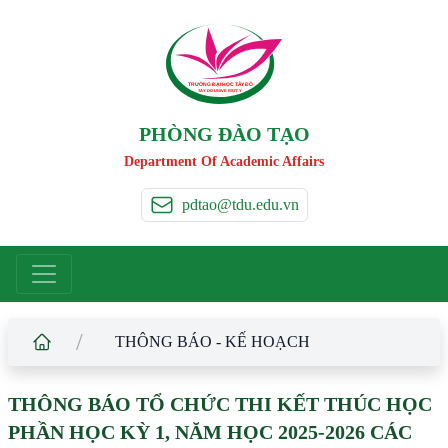
TRƯỜNG ĐẠI HỌC TÂ
Y
 ĐÔ
T
A
Y
 DO UNIVERSIT
Y
PHÒNG ĐÀO TẠO
Department Of Academic Affairs
pdtao@tdu.edu.vn
/
THÔNG BÁO - KẾ HOẠCH
THÔNG BÁO TỔ CHỨC THI KẾT THÚC HỌC
PHẦN HỌC KỲ 1, NĂM HỌC 2025-2026 CÁC