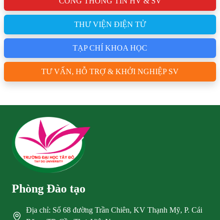
CỔNG THÔNG TIN HV & SV
THƯ VIỆN ĐIỆN TỬ
TẠP CHÍ KHOA HỌC
TƯ VẤN, HỖ TRỢ & KHỞI NGHIỆP SV
Phòng Đào tạo
Địa chỉ: Số 68 đường Trần Chiên, KV Thạnh Mỹ, P. Cái