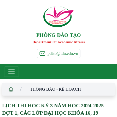
TRƯỜNG ĐẠI HỌC TÂ
Y
 ĐÔ
T
A
Y
 DO UNIVERSIT
Y
PHÒNG ĐÀO TẠO
Department Of Academic Affairs
pdtao@tdu.edu.vn
/
THÔNG BÁO - KẾ HOẠCH
LỊCH THI HỌC KỲ 3 NĂM HỌC 2024-2025
ĐỢT 1, CÁC LỚP ĐẠI HỌC KHÓA 16, 19